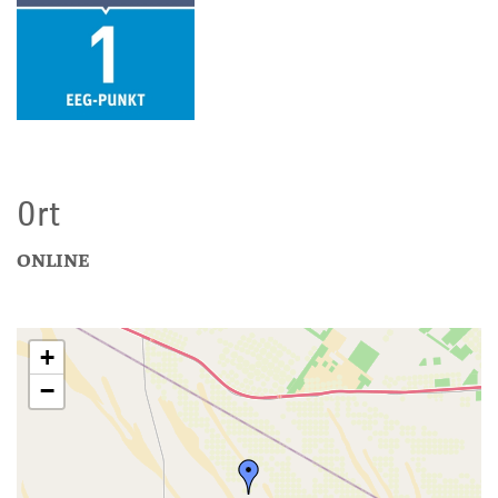
Ort
ONLINE
+
−