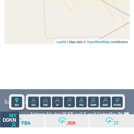
Leaflet
| Map data ©
OpenStreetMap
contributors
Datenschutz
|
Impressum
|
Kontakt
|
Presse
Folgen Sie der DGKN auf X und LinkedIn:
© 2026 DGKN | Privacy by Design