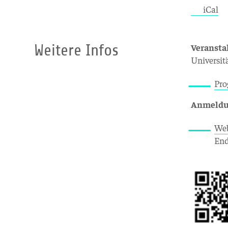
iCal
Weitere Infos
Veransta
Universit
Pr
Anmeld
We
End