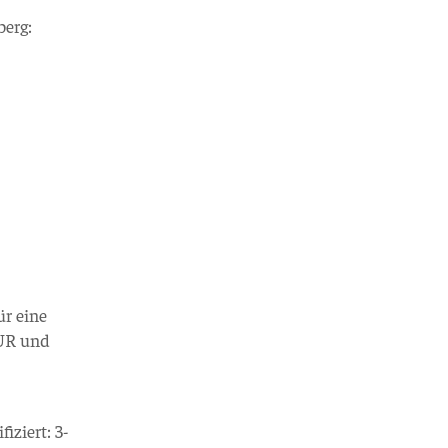
berg:
ür eine
EUR und
iziert: 3-