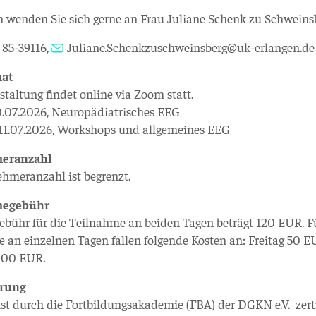
n wenden Sie sich gerne an Frau Juliane Schenk zu Schweins
1 85-39116,
Juliane.Schenkzuschweinsberg@uk-erlangen.de
mat
staltung findet online via Zoom statt.
10.07.2026, Neuropädiatrisches EEG
 11.07.2026, Workshops und allgemeines EEG
meranzahl
ehmeranzahl ist begrenzt.
megebühr
ebühr für die Teilnahme an beiden Tagen beträgt 120 EUR. F
 an einzelnen Tagen fallen folgende Kosten an: Freitag 50 
100 EUR.
erung
ist durch die Fortbildungsakademie (FBA) der DGKN e.V. zertif