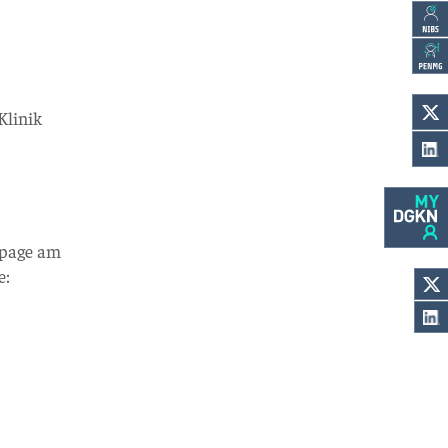
Klinik
epage am
e: