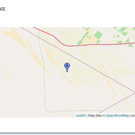
NE
Leaflet
| Map data ©
OpenStreetMap
con