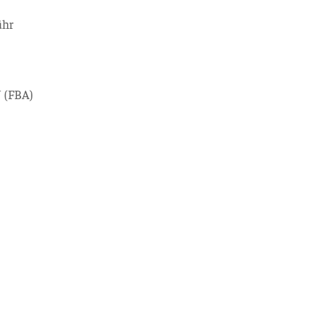
ühr
 (FBA)