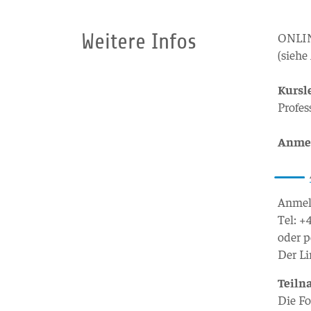
Weitere Infos
ONLINE
(sieh
Kursl
Profes
Anme
Anmeld
Tel: 
oder 
Der Li
Teil
Die Fo