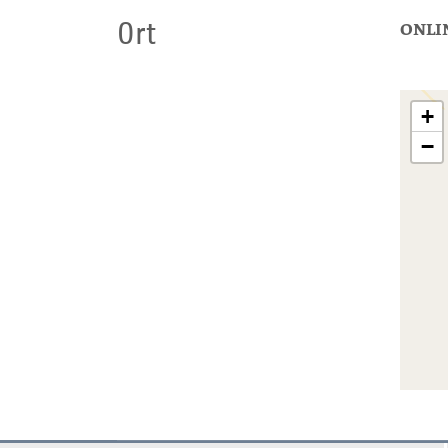
Ort
ONLI
+
−