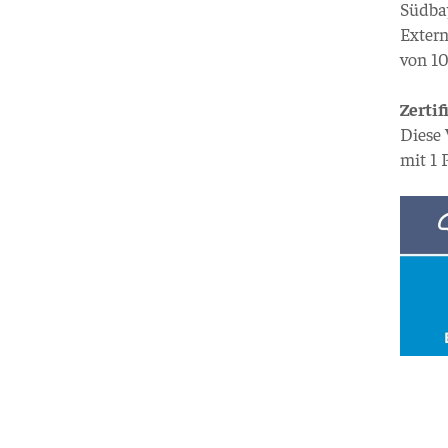
Südba
Exter
von 10
Zertif
Diese
mit 1 