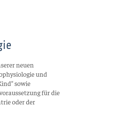
gie
nserer neuen
rophysiologie und
ind“ sowie
oraussetzung für die
trie oder der