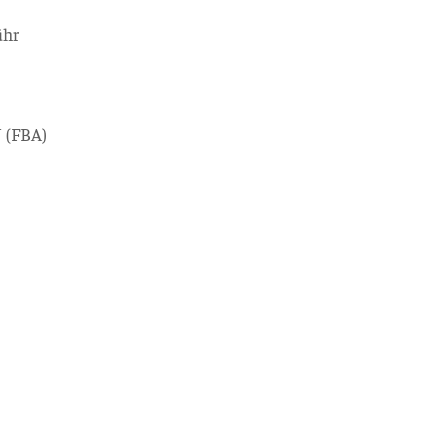
ühr
 (FBA)