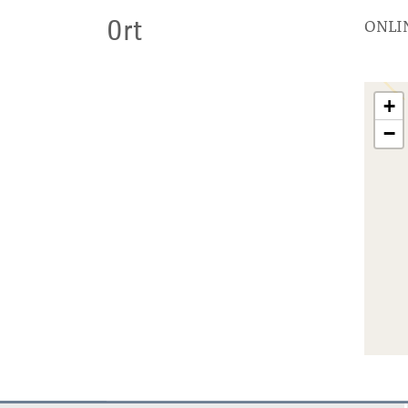
Ort
ONLI
+
−