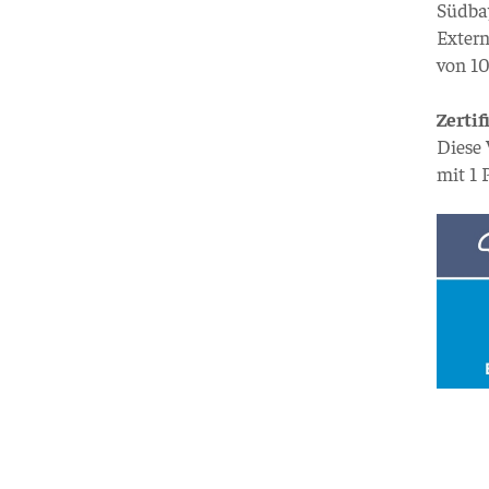
Südba
Exter
von 10
Zertif
Diese
mit 1 