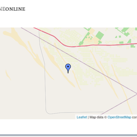
NE
ONLINE
Leaflet
| Map data ©
OpenStreetMap
con