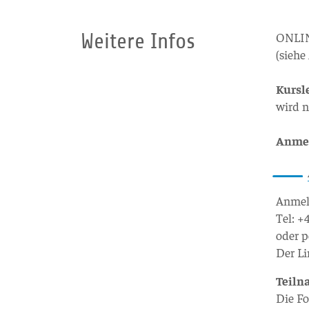
Weitere Infos
ONLINE
(sieh
Kursl
wird 
Anme
Anmeld
Tel: 
oder 
Der Li
Teil
Die Fo