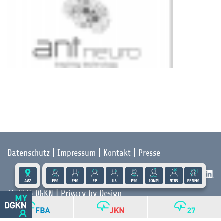
Datenschutz
|
Impressum
|
Kontakt
|
Presse
Folgen Sie der DGKN auf X und LinkedIn:
© 2026 DGKN | Privacy by Design