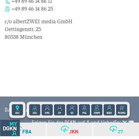
+49 89 46 14 86 11
+49 89 46 14 86 25
c/o albertZWEI media GmbH
Oettingenstr. 25
80538 München
Datenschutz
|
Impressum
|
Kontakt
|
Presse
Folgen Sie der DGKN auf X und LinkedIn:
© 2026 DGKN | Privacy by Design