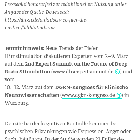
Pressebild honorarfrei zur redaktionellen Nutzung unter
Angabe der Quelle. Download:
https://dgkn.de/dgkn/service-fuer-die-
medien/bilddatenbank
Terminhinweis:
Neue Trends der Tiefen
Hirnstimulation diskutieren Experten vom 7.–9. März
auf dem
2nd Expert Summit on the Future of Deep
Brain Stimulation
(
www.dbsexpertsummit.de
) und
vom
10.–12. März auf dem
DGKN-Kongress für Klinische
Neurowissenschaften
(
www.dgkn-kongress.de
) in
Würzburg.
Defizite bei der kognitiven Kontrolle kommen bei
psychischen Erkrankungen wie Depression, Angst oder
Sucht häufig vor. In der Studie wurden 21 Epilepsie-