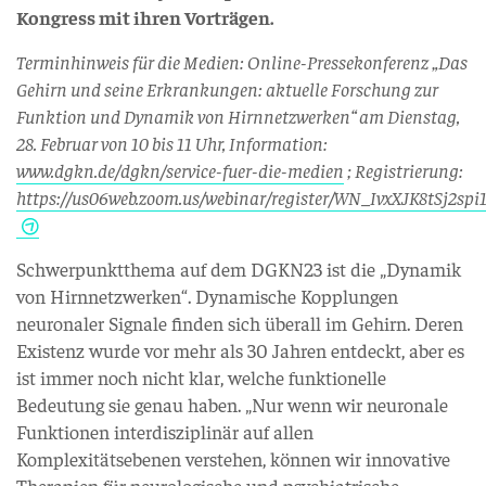
Kongress mit ihren Vorträgen.
Terminhinweis für die Medien: Online-Pressekonferenz „Das
Gehirn und seine Erkrankungen: aktuelle Forschung zur
Funktion und Dynamik von Hirnnetzwerken“ am Dienstag,
28. Februar von 10 bis 11 Uhr, Information:
www.dgkn.de/dgkn/service-fuer-die-medien
; Registrierung:
https://us06web.zoom.us/webinar/register/WN_IvxXJK8tSj2sp
Schwerpunktthema auf dem DGKN23 ist die „Dynamik
von Hirnnetzwerken“. Dynamische Kopplungen
neuronaler Signale finden sich überall im Gehirn. Deren
Existenz wurde vor mehr als 30 Jahren entdeckt, aber es
ist immer noch nicht klar, welche funktionelle
Bedeutung sie genau haben. „Nur wenn wir neuronale
Funktionen interdisziplinär auf allen
Komplexitätsebenen verstehen, können wir innovative
Therapien für neurologische und psychiatrische