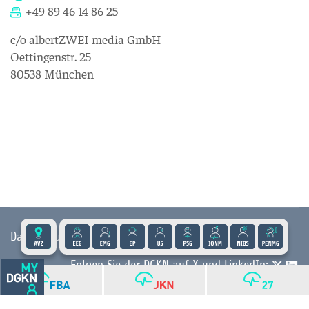
+49 89 46 14 86 25
c/o albertZWEI media GmbH
Oettingenstr. 25
80538 München
Datenschutz
|
Impressum
|
Kontakt
|
Presse
Folgen Sie der DGKN auf X und LinkedIn:
© 2026 DGKN | Privacy by Design