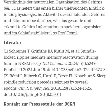
Verständnis der neuronalen Organisation des Gehirns
bei. „Das liefert uns einen bisher unerreichten Einblick
in die physiologische Aktivität des schlafenden Gehirns
und Erkenntnisse darüber, wie das gesunde und
erkrankte Gehirn Informationen speichert, organisiert
und im Schlaf stabilisiert“, so Prof. Rémi.
Literatur
[1] Schreiner T, Griffiths BJ, Kutlu M, et al. Spindle-
locked ripples mediate memory reactivation during
human NREM sleep.
Nat Commun
. 2024;15(1):5249.
Published 2024 Jun 19. doi:10.1038/s41467-024-49572-8
[2] Rémi J, Bubeck C, Hartl E, Tezer FI, Noachtar S. Sleep
spindle reduction precedes seizures by several
epochs.
Clin Neurophysiol
. 2018;129(8):1624-1625.
doi:10.1016/j.clinph.2018.05.011
Kontakt zur Pressestelle der DGKN