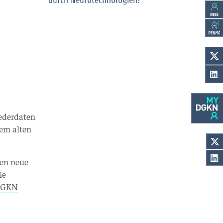
durch Neurotechnologien?
iederdaten
em alten
den neue
ie
GKN