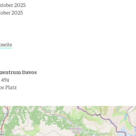
ktober 2025
ktober 2025
seite
szentrum Davos
e 49a
s Platz