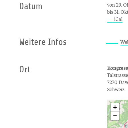
Datum
von 29. O
bis 31. O
iCal
Weitere Infos
Web
Ort
Kongres
Talstrass
7270 Davo
Schweiz
+
−