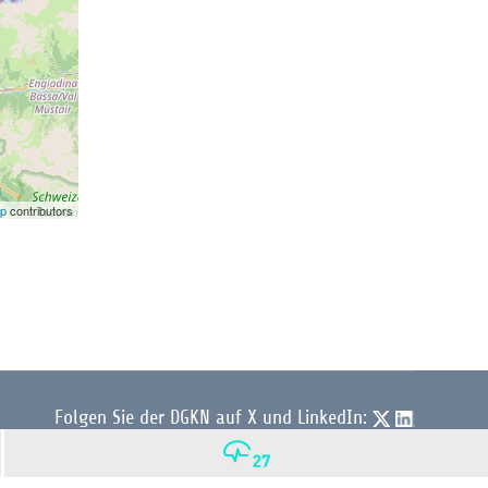
ap
contributors
Folgen Sie der DGKN auf X und LinkedIn:
© 2026 DGKN | Privacy by Design