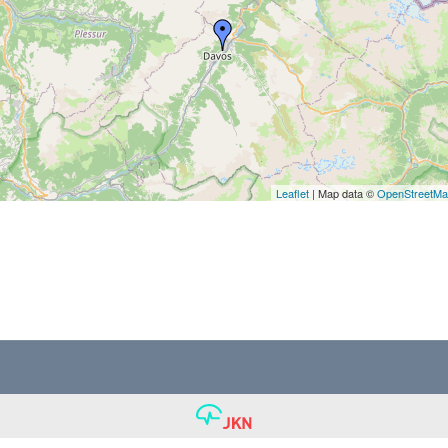
Leaflet
| Map data ©
OpenStreetM