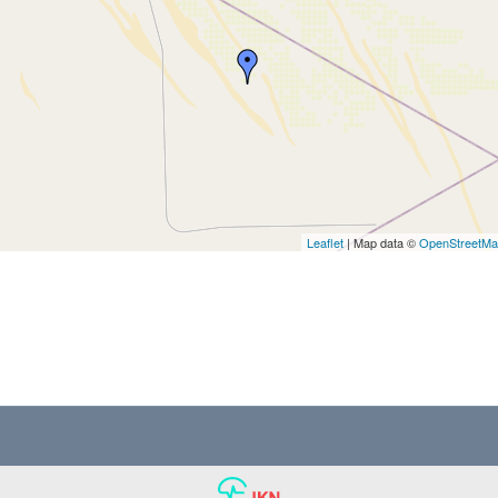
Leaflet
| Map data ©
OpenStreetM