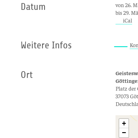
Datum
von 26. M
bis 29. M
iCal
Weitere Infos
Kon
Ort
Geistesw
Götting
Platz der
37073 Gö
Deutschl
+
−