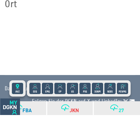
Ort
Datenschutz
|
Impressum
|
Kontakt
|
Presse
Folgen Sie der DGKN auf X und LinkedIn:
© 2026 DGKN | Privacy by Design