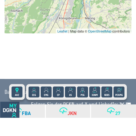
Leaflet
| Map data ©
OpenStreetMap
contributors
Datenschutz
|
Impressum
|
Kontakt
|
Presse
Folgen Sie der DGKN auf X und LinkedIn:
© 2026 DGKN | Privacy by Design