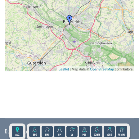
Leaflet
| Map data ©
OpenStreetMap
contributors
Datenschutz
|
Impressum
|
Kontakt
|
Presse