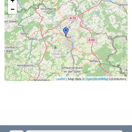
+
−
Leaflet
| Map data ©
OpenStreetMap
contributors