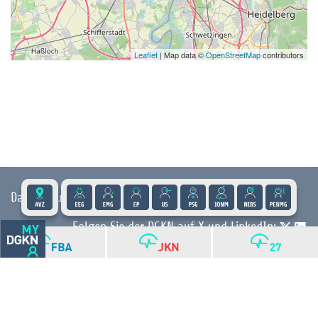
Leaflet
| Map data ©
OpenStreetMap
contributors
Datenschutz
|
Impressum
|
Kontakt
|
Presse
Folgen Sie der DGKN auf X und LinkedIn:
© 2026 DGKN | Privacy by Design