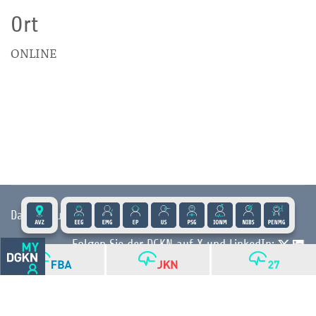
Ort
ONLINE
Datenschutz
|
Impressum
|
Kontakt
|
Presse
Folgen Sie der DGKN auf X und LinkedIn:
© 2026 DGKN | Privacy by Design