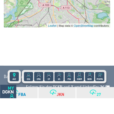
Leaflet
| Map data ©
OpenStreetMap
contributors
Datenschutz
|
Impressum
|
Kontakt
|
Presse
Folgen Sie der DGKN auf X und LinkedIn:
© 2026 DGKN | Privacy by Design