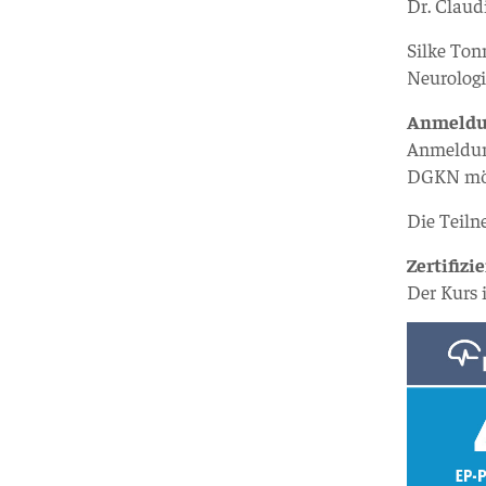
Dr. Claud
Silke Ton
Neurolog
Anmeld
Anmeldung
DGKN mög
Die Teiln
Zertifizi
Der Kurs 