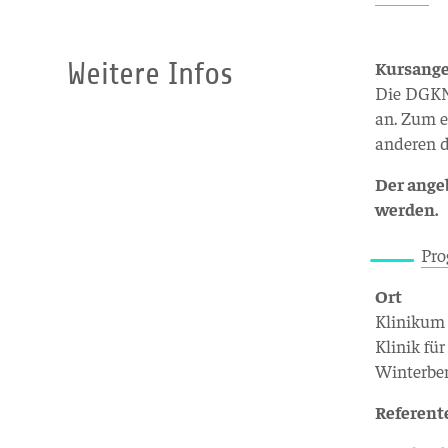
Weitere Infos
Kursang
Die DGKN 
an. Zum 
anderen d
Der ange
werden.
Pro
Ort
Klinikum
Klinik fü
Winterber
Referent