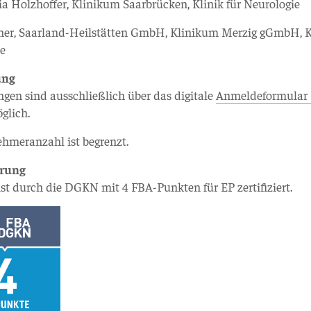
ia Holzhoffer, Klinikum Saarbrücken, Klinik für Neurologie
ner, Saarland-Heilstätten GmbH, Klinikum Merzig gGmbH, Kl
ie
ung
en sind ausschließlich über das digitale
Anmeldeformular
lich.
ehmeranzahl ist begrenzt.
erung
ist durch die DGKN mit 4 FBA-Punkten für EP zertifiziert.