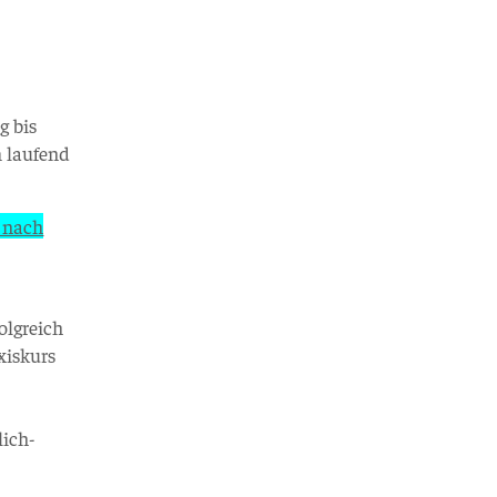
g bis
m laufend
e nach
olgreich
xiskurs
s
lich-