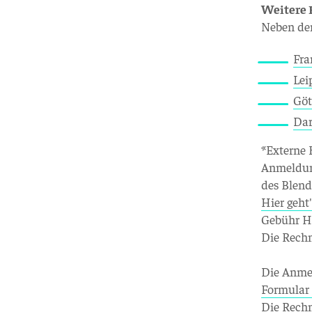
Weitere 
Neben dem
Fra
Lei
Göt
Da
*Externe 
Anmeldung
des Blend
Hier geh
Gebühr Ha
Die Rechn
Die Anmel
Formular
Die Rechn