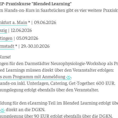
EP-Praxiskurse "Blended Learning"
 Hands-on-Kurs in Saarbrücken gibt es vier weitere Praxisku
nkfurt a. Main
*
| 09.06.2026
pzig
| 12.06.2026
tingen
| 05.09.2026
rmstadt
*
| 29.-30.10.2026
Kurse!
en für den Darmstädter Neurophysiologie-Workshop als Pra
ed Learnings müssen direkt über den Veranstalter erfolgen:
t's zum Programm mit Anmeldung
.
nds-on inkl. Unterlagen, Catering, Get-Together: 600 EUR.
ungslegung erfolgt ebenfalls über den Veranstalter.
dung für den eLearning-Teil im Blended Learning erfolgt übe
direkt an die DGKN.
ungslegung über 90 EUR erfolgt ebenfalls über die DGKN.