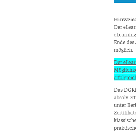
Hinweise
Der eLear
eLearning
Ende des 
möglich.
Der eLear
Möglichke
erfolgreic
Das DGKN-
absolvier
unter Ber
Zertifika
klassisch
praktisch