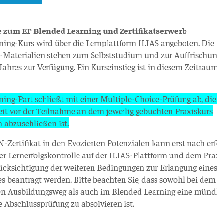
 zum EP Blended Learning und Zertifikatserwerb
ning-Kurs wird über die Lernplattform ILIAS angeboten. Die
-Materialien stehen zum Selbststudium und zur Auffrischun
Jahres zur Verfügung. Ein Kurseinstieg ist in diesem Zeitrau
ning-Part schließt mit einer Multiple-Choice-Prüfung ab, di
it vor der Teilnahme an dem jeweilig gebuchten Praxiskurs
h abzuschließen ist.
Zertifikat in den Evozierten Potenzialen kann erst nach erf
ter Lernerfolgskontrolle auf der ILIAS-Plattform und dem Pra
ücksichtigung der weiteren Bedingungen zur Erlangung eine
tes beantragt werden. Bitte beachten Sie, dass sowohl bei dem
en Ausbildungsweg als auch im Blended Learning eine münd
e Abschlussprüfung zu absolvieren ist.