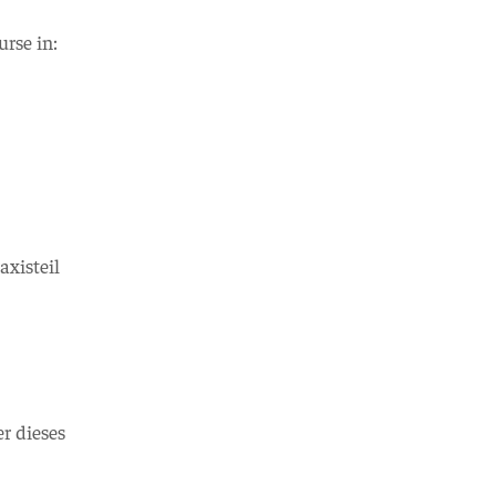
rse in:
xisteil
r dieses