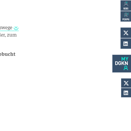
gswege
der, zum
gebucht