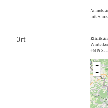
Anmeldung
mit Anme
Ort
Klinikum
Winterber
66119 Sa
+
−